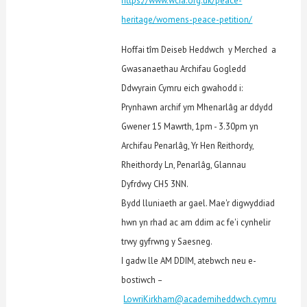
https://www.wcia.org.uk/peace-
heritage/womens-peace-petition/
Hoffai tîm Deiseb Heddwch y Merched a
Gwasanaethau Archifau Gogledd
Ddwyrain Cymru eich gwahodd i:
Prynhawn archif ym Mhenarlâg ar ddydd
Gwener 15 Mawrth, 1pm - 3.30pm yn
Archifau Penarlâg, Yr Hen Reithordy,
Rheithordy Ln, Penarlâg, Glannau
Dyfrdwy CH5 3NN.
Bydd lluniaeth ar gael. Mae'r digwyddiad
hwn yn rhad ac am ddim ac fe'i cynhelir
trwy gyfrwng y Saesneg.
I gadw lle AM DDIM, atebwch neu e-
bostiwch –
LowriKirkham@academiheddwch.cymru