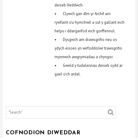
deiseb Heddwch.
• Clywch gan dîm yr Archif am
rywfaint o'u hymchwil a sut y gallant eich
helpu i ddarganfod eich gorffennol.
• Dysgwch am drawsgrifio neu os
ydych eisoes yn wirfoddolwr trawsgrifio
mynnwch awgrymiadau a chyngor.
• Gweld y tudalennau deiseb sydd ar
gael o'ch ardal.
COFNODION DIWEDDAR