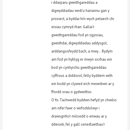
i ddarparu gweithgareddau a
digwyddiadau wedi'u hariannu gan y
prosiect, a byddai hi’n wych petaech chi
eisiau cymryd rhan. Gallai'r
gweithgareddau fod yn sgyrsiau,
gweithdai, digwyddiadau addysgol,
arddangosfeydd bach, a mwy... Rydym
am fod yn hyblyg er mwyn sicrhau ein
bod yn cynhyrchu gweithgareddau
cyffrous a diddorol, felly byddem wrth
ein bodd yn clywed eich mewnbwn ar y
ffordd orau o gydweithio.
O fis Tachwedd byddwn hefyd yn chwilio
am nifer fawr o wirfoddolwyr i
drawsgrifio'r miloedd o enwau ar y
ddeiseb, fel y gall cenedlaethau'r