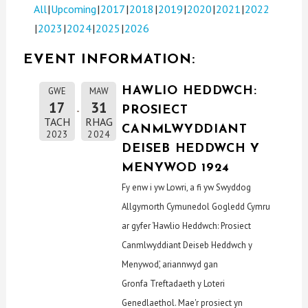
All
Upcoming
2017
2018
2019
2020
2021
2022
2023
2024
2025
2026
EVENT INFORMATION:
HAWLIO HEDDWCH:
GWE
MAW
17
31
PROSIECT
TACH
RHAG
CANMLWYDDIANT
2023
2024
DEISEB HEDDWCH Y
MENYWOD 1924
Fy enw i yw Lowri, a fi yw Swyddog
Allgymorth Cymunedol Gogledd Cymru
ar gyfer ‘Hawlio Heddwch: Prosiect
Canmlwyddiant Deiseb Heddwch y
Menywod’, ariannwyd gan
Gronfa Treftadaeth y Loteri
Genedlaethol. Mae'r prosiect yn