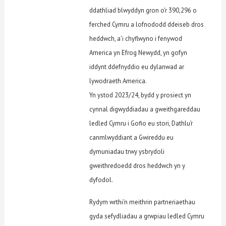
ddathliad blwyddyn gron o'r 390,296 o
ferched Cymru a lofnododd ddeiseb dros
heddwch, a'i chyflwyno i fenywod
America yn Efrog Newydd, yn gofyn
iddynt ddefnyddio eu dylanwad ar
lywodraeth America.
Yn ystod 2023/24, bydd y prosiect yn
cynnal digwyddiadau a gweithgareddau
ledled Cymru i Gofio eu stori, Dathlu’r
canmlwyddiant a Gwireddu eu
dymuniadau trwy ysbrydoli
gweithredoedd dros heddwch yn y
dyfodol.
Rydym wrthi'n meithrin partneriaethau
gyda sefydliadau a grwpiau ledled Cymru