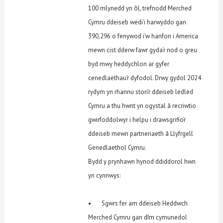
100 mlynedd yn ôl, trefnodd Merched
Cymru ddeiseb wedi’i harwyddo gan
390,296 o fenywod i’w hanfon i America
mewn cist dderw fawr gyda’r nod o greu
byd mwy heddychlon ar gyfer
cenedlaethau’r dyfodol. Drwy gydol 2024
rydym yn rhannu stori’r ddeiseb ledled
Cymru a thu hwnt yn ogystal â recriwtio
gwirfoddolwyr i helpu i drawsgrifio’r
ddeiseb mewn partneriaeth â Llyfrgell
Genedlaethol Cymru.
Bydd y prynhawn hynod ddiddorol hwn
yn cynnwys:
• Sgwrs fer am ddeiseb Heddwch
Merched Cymru gan dîm cymunedol