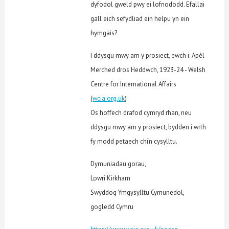
dyfodol gweld pwy ei lofnododd. Efallai
gall eich sefydliad ein helpu yn ein
hymgais?
I ddysgu mwy am y prosiect, ewch i: Apêl
Merched dros Heddwch, 1923-24 - Welsh
Centre for International Affairs
(
wcia.org.uk
)
Os hoffech drafod cymryd rhan, neu
ddysgu mwy am y prosiect, bydden i wrth
fy modd petaech chi’n cysylltu.
Dymuniadau gorau,
Lowri Kirkham
Swyddog Ymgysylltu Cymunedol,
gogledd Cymru