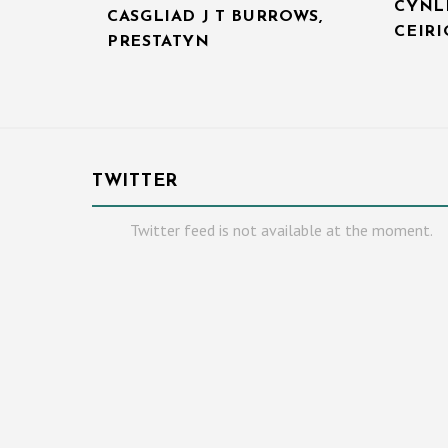
CYNL
CASGLIAD J T BURROWS,
CEIR
PRESTATYN
TWITTER
Twitter feed is not available at the moment.