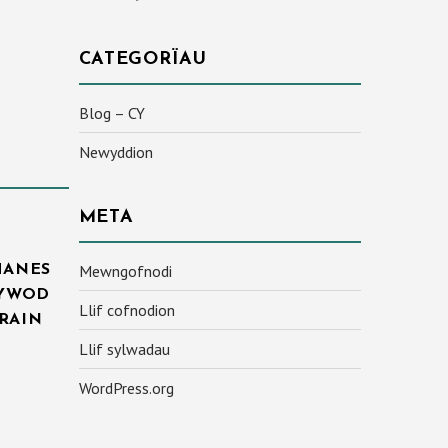
CATEGORÏAU
Blog – CY
Newyddion
META
Mewngofnodi
HANES
NYWOD
Llif cofnodion
RAIN
Llif sylwadau
WordPress.org