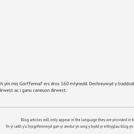
rth ym mis Gorffennaf ers dros 160 mlynedd. Dechreuwyd y traddodi
ddirwest ac i ganu caneuon dirwest.
Blog articles will only appear in the language they are provided in b
Yn yr iaith y’u hysgrifennwyd gan yr awdur yn unig y bydd yr erthyglau blog 