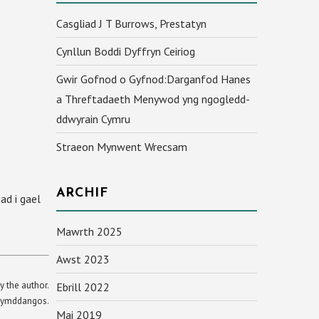
Casgliad J T Burrows, Prestatyn
Cynllun Boddi Dyffryn Ceiriog
Gwir Gofnod o Gyfnod:Darganfod Hanes
a Threftadaeth Menywod yng ngogledd-
ddwyrain Cymru
Straeon Mynwent Wrecsam
ARCHIF
ad i gael
Mawrth 2025
Awst 2023
y the author.
Ebrill 2022
yn ymddangos.
Mai 2019