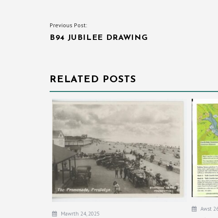
LLYWIO
Previous Post:
B94 JUBILEE DRAWING
COFNOD
RELATED POSTS
Awst 26
Mawrth 24, 2025