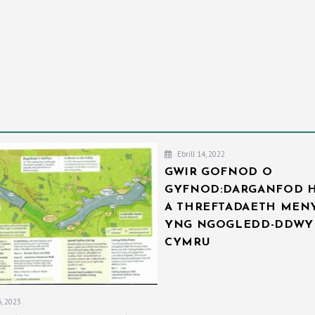
Ebrill 14, 2022
GWIR GOFNOD O
GYFNOD:DARGANFOD 
A THREFTADAETH ME
YNG NGOGLEDD-DDWY
CYMRU
, 2023