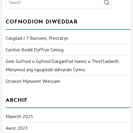
COFNODION DIWEDDAR
Casgliad J T Burrows, Prestatyn
Cynllun Boddi Dyffryn Ceiriog
Gwir Gofnod o Gyfnod:Darganfod Hanes a Threftadaeth
Menywod yng ngogledd-ddwyrain Cymru
Straeon Mynwent Wrecsam
ARCHIF
Mawrth 2025
Awst 2023