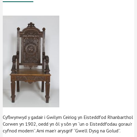
Cyflwynwyd y gadair i Gwilym Ceiriog yn Eisteddfod Rhanbarthol
Corwen yn 1902, oedd yn ôl y sôn yn “un o Eisteddfodau gorau’r
cyfnod modern”. Arni mae’r arysgrif “Gwell Dysg na Golud”.