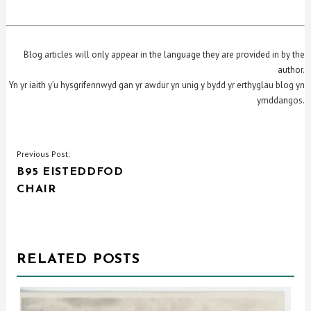
Blog articles will only appear in the language they are provided in by the
author.
Yn yr iaith y’u hysgrifennwyd gan yr awdur yn unig y bydd yr erthyglau blog yn
ymddangos.
LLYWIO
Previous Post:
B95 EISTEDDFOD
COFNOD
CHAIR
RELATED POSTS