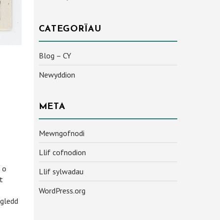
CATEGORÏAU
Blog – CY
Newyddion
META
Mewngofnodi
Llif cofnodion
 o
Llif sylwadau
t
WordPress.org
ogledd