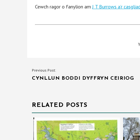
Cewch ragor o fanylion am
J T Burrows a’r casglia
Y
LLYWIO
Previous Post:
CYNLLUN BODDI DYFFRYN CEIRIOG
COFNOD
RELATED POSTS