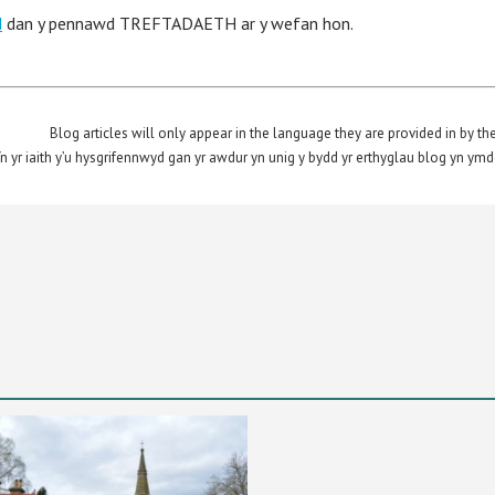
d
dan y pennawd TREFTADAETH ar y wefan hon.
Blog articles will only appear in the language they are provided in by the
n yr iaith y’u hysgrifennwyd gan yr awdur yn unig y bydd yr erthyglau blog yn ym