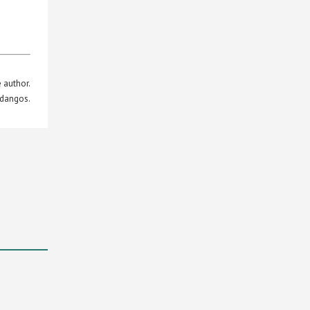
 author.
ddangos.