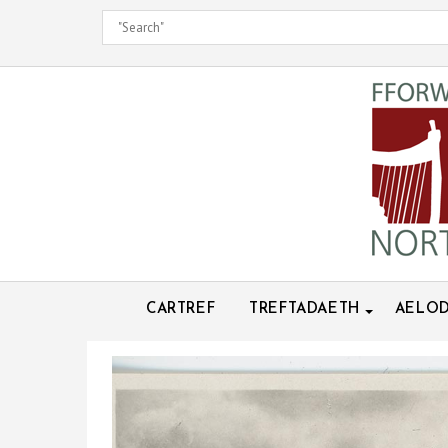
Skip
to
content
CARTREF
TREFTADAETH
AELOD