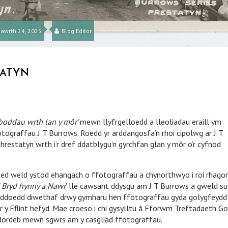
awrth 24, 2025
Blog Editor
TATYN
 boddau wrth lan y môr’
mewn llyfrgelloedd a lleoliadau eraill ym
otograffau J T Burrows. Roedd yr arddangosfa’n rhoi cipolwg ar J T
restatyn wrth i’r dref ddatblygu’n gyrchfan glan y môr o’r cyfnod
ned weld ystod ehangach o ffotograffau a chynorthwyo i roi rhagor
‘
Bryd hynny a Nawr
’ lle cawsant ddysgu am J T Burrows a gweld su
nyddoedd diwethaf drwy gymharu hen ffotograffau gyda golygfeydd
 y Fflint hefyd. Mae croeso i chi gysylltu â Fforwm Treftadaeth G
ddordeb mewn sgwrs am y casgliad ffotograffau.