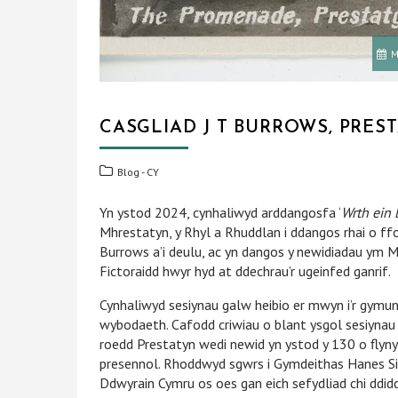
M
CASGLIAD J T BURROWS, PRES
Blog - CY
Yn ystod 2024, cynhaliwyd arddangosfa ‘
Wrth ein
Mhrestatyn, y Rhyl a Rhuddlan i ddangos rhai o ff
Burrows a’i deulu, ac yn dangos y newidiadau ym Mh
Fictoraidd hwyr hyd at ddechrau’r ugeinfed ganrif.
Cynhaliwyd sesiynau galw heibio er mwyn i’r gymu
wybodaeth. Cafodd criwiau o blant ysgol sesiynau 
roedd Prestatyn wedi newid yn ystod y 130 o fly
presennol. Rhoddwyd sgwrs i Gymdeithas Hanes Sir
Ddwyrain Cymru os oes gan eich sefydliad chi ddi