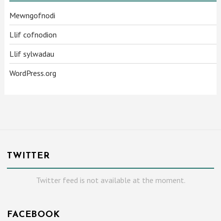
Mewngofnodi
Llif cofnodion
Llif sylwadau
WordPress.org
TWITTER
Twitter feed is not available at the moment.
FACEBOOK