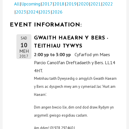
All
Upcoming
2017
2018
2019
2020
2021
2022
2023
2024
2025
2026
EVENT INFORMATION:
GWAITH HAEARN Y BERS -
SAD
10
TEITHIAU TYWYS
MEH
2:00 yp to 3:00 yp
Cyfarfod ym Maes
2017
Parcio Canolfan Dreftadaeth y Bers. LL14
4HT.
Mwtnhau taith Dywysedig o amgylch Gwaith Haearn
y Bers ac dysgwch mwy am y cymeriad Jac 'Hurt am
Haearn'.
Dim angen bwcio lle, dim ond dod draw. Rydym yn
argymell gwisgo esgidiau cadarn.
Am ddim! 01978 297460 |