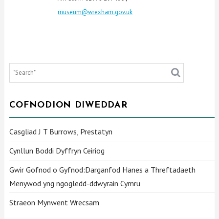
museum@wrexham.gov.uk
COFNODION DIWEDDAR
Casgliad J T Burrows, Prestatyn
Cynllun Boddi Dyffryn Ceiriog
Gwir Gofnod o Gyfnod:Darganfod Hanes a Threftadaeth
Menywod yng ngogledd-ddwyrain Cymru
Straeon Mynwent Wrecsam