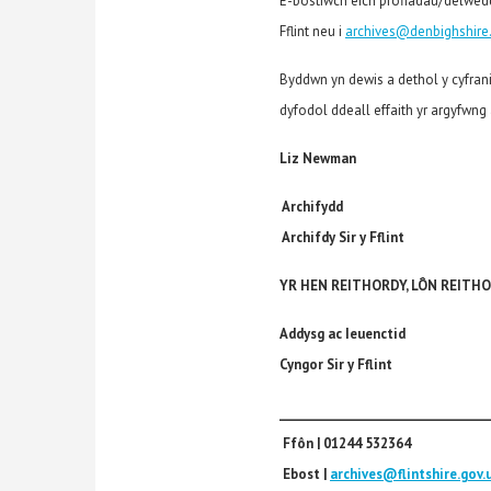
E-bostiwch eich profiadau/delwedda
Fflint neu i
archives@denbighshire
Byddwn yn dewis a dethol y cyfrani
dyfodol ddeall effaith yr argyfwng
Liz Newman
Archifydd
Archifdy Sir y Fflint
YR HEN REITHORDY, L
ÔN REITHOR
Addysg ac Ieuenctid
Cyngor Sir y Fflint
________________________________
Ffôn
| 01244 532364
Ebost
|
archives@flintshire.gov.