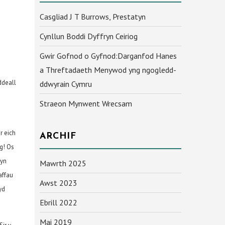
Casgliad J T Burrows, Prestatyn
Cynllun Boddi Dyffryn Ceiriog
Gwir Gofnod o Gyfnod:Darganfod Hanes
a Threftadaeth Menywod yng ngogledd-
ddeall
ddwyrain Cymru
Straeon Mynwent Wrecsam
r eich
ARCHIF
g! Os
 yn
Mawrth 2025
affau
Awst 2023
yd
Ebrill 2022
Mai 2019