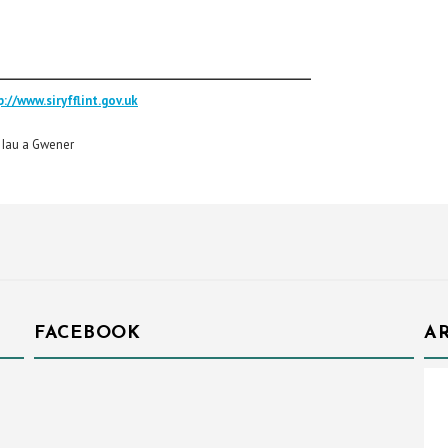
____________________________________________________
p://www.siryfflint.gov.uk
, Iau a Gwener
FACEBOOK
AR