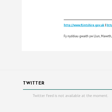
________________________________
http://www.flintshire.gov.uk
|
htt
Fy nyddiau gwaith yw Llun, Mawrth
TWITTER
Twitter feed is not available at the moment.