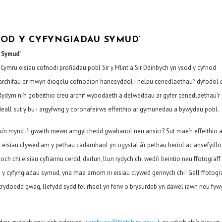
TOD Y CYFYNGIADAU SYMUD’
 Symud’
ymru eisiau cofnodi profiadau pobl Sir y Fflint a Sir Ddinbych yn ysod y cyfnod
archifau er mwyn diogelu cofnodion hanesyddol i helpu cenedlaethau’r dyfodol 
 Rydym ni’n gobeithio creu archif wybodaeth a delweddau ar gyfer cenedlaethau'r
eall sut y bu i argyfwng y coronafeirws effeithio ar gymunedau a bywydau pobl.
eu’n mynd i’r gwaith mewn amgylchedd gwahanol neu ansicr? Sut mae’n effeithio a
eisiau clywed am y pethau cadarnhaol yn ogystal â’r pethau heriol ac ansefydlo
ch chi eisiau cyfrannu cerdd, darlun, llun rydych chi wedi’i beintio neu ffotograff
d y cyfyngiadau symud, yna mae arnom ni eisiau clywed gennych chi! Gall ffotogr
trydoedd gwag, llefydd sydd fel rheol yn ferw o brysurdeb yn dawel iawn neu fyw