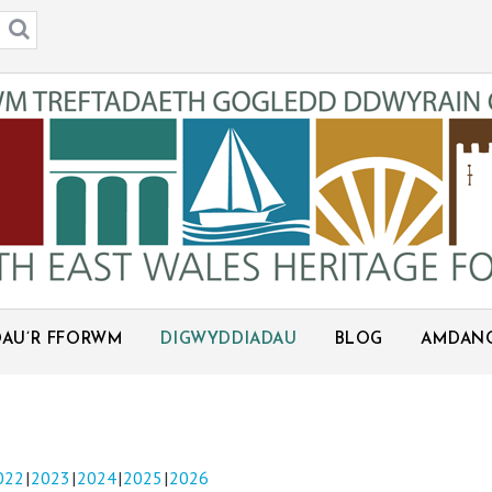
AU’R FFORWM
DIGWYDDIADAU
BLOG
AMDAN
022
2023
2024
2025
2026