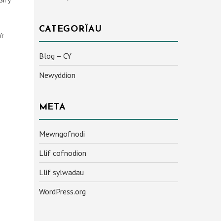
Sir y
CATEGORÏAU
’r
Blog – CY
Newyddion
META
Mewngofnodi
Llif cofnodion
Llif sylwadau
WordPress.org