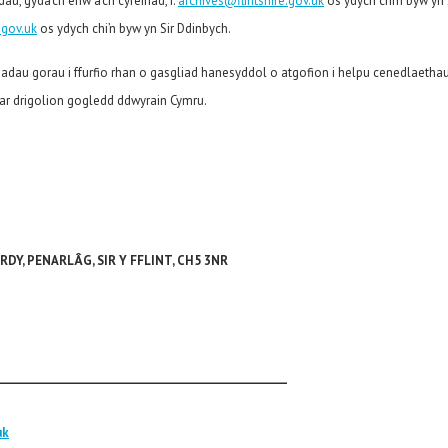
u, gyda’ch enw a’ch cyfeiriad, i:
archives@flintshire.gov.uk
os ydych chi’n byw yn 
.gov.uk
os ydych chi’n byw yn Sir Ddinbych.
adau gorau i ffurfio rhan o gasgliad hanesyddol o atgofion i helpu cenedlaethau
 ar drigolion gogledd ddwyrain Cymru.
DY, PENARLÂG, SIR Y FFLINT, CH5 3NR
________________________________________________
uk