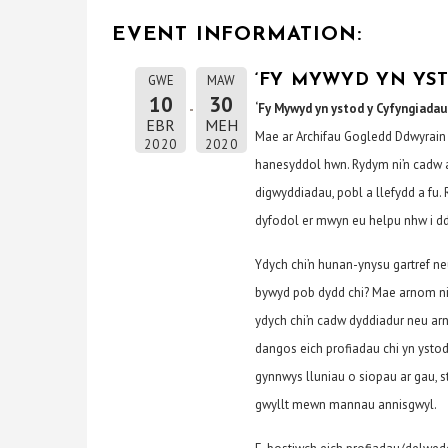
EVENT INFORMATION:
‘FY MYWYD YN YS
GWE
MAW
10
30
‘Fy Mywyd yn ystod y Cyfyngiadau
EBR
MEH
Mae ar Archifau Gogledd Ddwyrain C
2020
2020
hanesyddol hwn. Rydym ni’n cadw 
digwyddiadau, pobl a llefydd a fu.
dyfodol er mwyn eu helpu nhw i dd
Ydych chi’n hunan-ynysu gartref n
bywyd pob dydd chi? Mae arnom ni 
ydych chi’n cadw dyddiadur neu arno
dangos eich profiadau chi yn ysto
gynnwys lluniau o siopau ar gau, s
gwyllt mewn mannau annisgwyl.